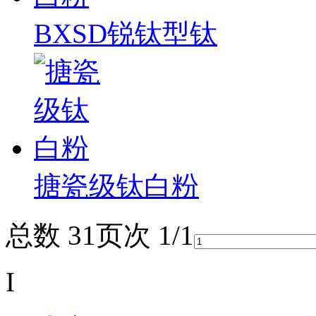
BXSD锐钛型钛
搪瓷级钛白粉
总数 3
1
页次 1/1
I